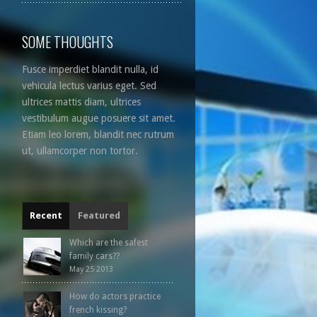
SOME THOUGHTS
Fusce imperdiet blandit nulla, id
vehicula lectus varius eget. Sed
ultrices mattis diam, ultrices
vestibulum augue posuere sit amet.
Etiam leo lorem, blandit nec rutrum
ut, ullamcorper non tortor.
Recent
Featured
Which are the safest
family cars??
May 25 2013
How do actors practice
french kissing?