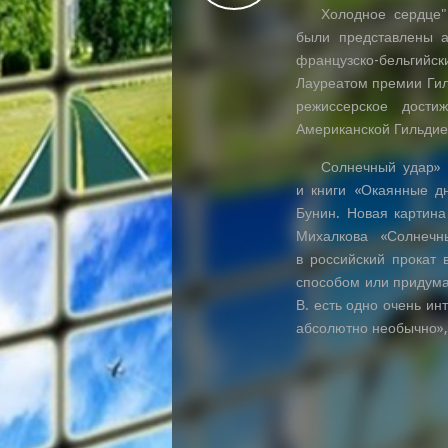
Холодное сердце"
были представлены а
французско-бельгийс
Лауреатом премии Ги
режиссерское дости
Американской Гильдие
Солнечный удар» 
и книги «Окаянные дн
Бунин. Новая картина
Михалкова «Солнечн
в российский прокат 
способом или придума
В. есть одно очень ин
абсолютно необычно»,