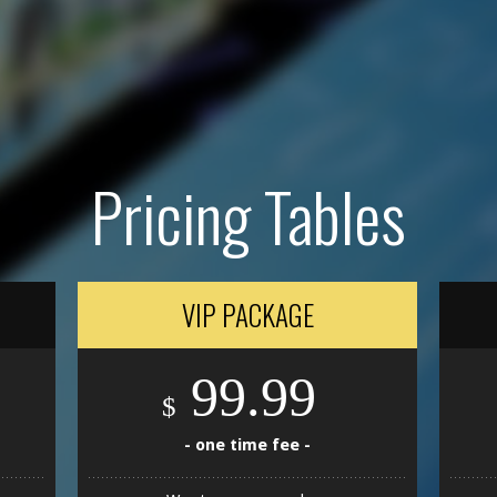
Pricing Tables
VIP PACKAGE
99.99
$
- one time fee -