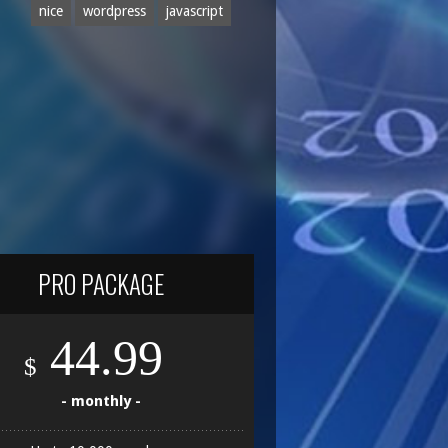
nice
wordpress
javascript
PRO PACKAGE
44.99
$
- monthly -