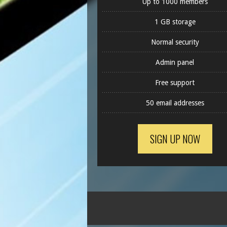
Up to 1000 members
1 GB storage
Normal security
Admin panel
Free support
50 email addresses
SIGN UP NOW