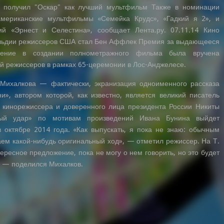
 получил "Оскар" как лучший мультфильм Также в номинации
мериканские мультфильмы «Семейка Крудс», «Гадкий я 2», и
кий «Эрнест и Селестина», сообщает Лента.ру. 07.11.14 Кино
льдии режиссеров США стал Бен Аффлек Премия за выдающееся
жение в создании полнометражного фильма была вручена
й режиссеров в рамках 65-церемонии в Лос-Анджелесе.
Михалкова — фактически, экранизация одноименного рассказа
и», автором которой, как известно, является великий писатель
 кинорежиссера и доверенного лица президента России Никиты
ый удар» по мотивам произведений Ивана Бунина выйдет
в октябре 2014 года. «Как выпускать, я пока не знаю: обычным
ем какой-нибудь оригинальный ход», — отметил режиссер. На Т.
тересное предложение, пока не могу о нем говорить, но это будет
 — поделился Михалков.